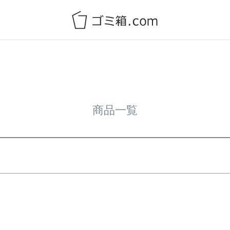
バンドル販売
予約商品
予約商品のみを表示
並び順
新着順
登録順
価格が安
キーワードヒット順
商品一覧
検索