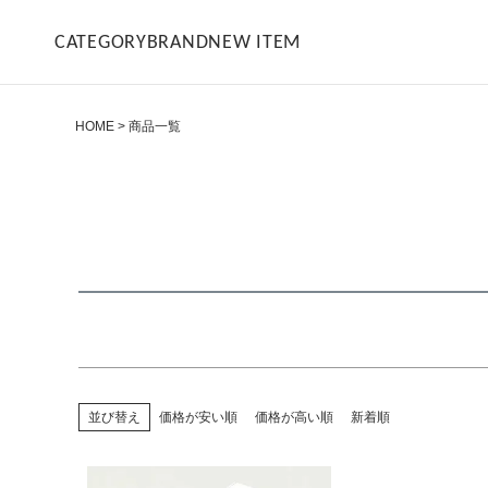
商品タグ
CATEGORY
BRAND
NEW ITEM
セール
限定
再入荷
翌日発送
サイズ
指定なし
S
M
22.5cm
23.0cm
HOME
商品一覧
カラー
レッド
ブルー
イエロー
並び替え
価格が安い順
価格が高い順
新着順