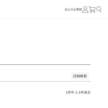
法人のお客様
い順
価格が高い順
優先度順
レビュー順
詳細検索
1
件中
1
-
1
件表示