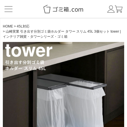
HOME
45L対応
山崎実業 引き出す分別ゴミ袋ホルダー タワー スリム 45L 3個セット tower |
インテリア雑貨・タワーシリーズ・ゴミ箱
CATEGORY
BRAND
NEW ITEM