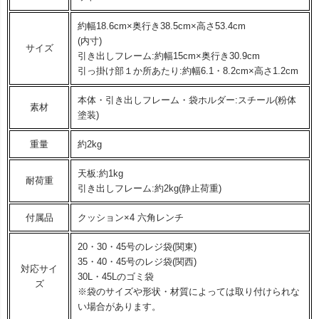
約幅18.6cm×奥行き38.5cm×高さ53.4cm
(内寸)
サイズ
引き出しフレーム:約幅15cm×奥行き30.9cm
引っ掛け部１か所あたり:約幅6.1・8.2cm×高さ1.2cm
本体・引き出しフレーム・袋ホルダー:スチール(粉体
素材
塗装)
重量
約2kg
天板:約1kg
耐荷重
引き出しフレーム:約2kg(静止荷重)
付属品
クッション×4 六角レンチ
20・30・45号のレジ袋(関東)
35・40・45号のレジ袋(関西)
対応サイ
30L・45Lのゴミ袋
ズ
※袋のサイズや形状・材質によっては取り付けられな
い場合があります。