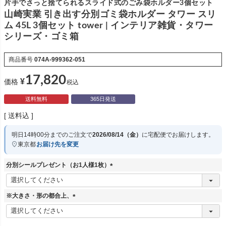
片手でさっと捨てられるスライド式のごみ袋ホルダー3個セット
山崎実業 引き出す分別ゴミ袋ホルダー タワー スリ
ム 45L 3個セット tower | インテリア雑貨・タワー
シリーズ・ゴミ箱
商品番号
074A-999362-051
17,820
¥
価格
税込
送料無料
365日発送
送料込
明日
14時00分
までのご注文で
2026/08/14（金）
に
宅配便
でお届けします。
東京都
お届け先を変更
分別シールプレゼント（お1人様1枚）
(
必
須
※大きさ・形の都合上、
)
(
必
須