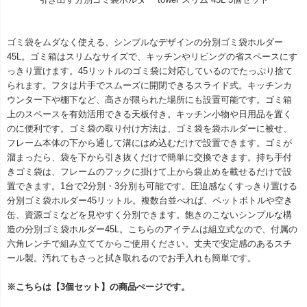
ゴミ袋をムダなく使える、シンプルなデザインの分別ゴミ袋ホルダー
45L。ゴミ箱はスリムなサイズで、キッチンやリビングの省スペースにす
っきり置けます。45リットルのゴミ袋に対応しているのでたっぷり捨て
られます。フタは片手でスムーズに開閉できるスライド式。キッチンカ
ウンター下や棚下など、高さが限られた場所にも設置可能です。ゴミ箱
上のスペースを有効活用できる天板付き。キッチン小物や日用品を置く
のに便利です。ゴミ袋の取り付け方法は、ゴミ袋を袋ホルダーに被せ、
フレーム本体の下から通して溝にはめ込むだけで設置できます。ゴミが
溜まったら、袋を下から引き抜くだけで簡単に交換できます。持ち手付
きゴミ袋は、フレームのフックに掛けて上から袋止めを載せるだけで設
置できます。1台で2分別・3分別も可能です。圧迫感なくすっきり置ける
分別ゴミ袋ホルダー45リットル。複数台並べれば、ペットボトルや空き
缶、資源ゴミなどを見やすく分別できます。飽きのこないシンプルな構
造の分別ゴミ袋ホルダー45L。こちらのアイテムは組立式なので、付属の
六角レンチで組み立ててからご使用ください。丈夫で安定感のあるスチ
ール製。汚れてもさっと拭き取れるのでお手入れも簡単です。
※こちらは【3個セット】の商品ぺージです。