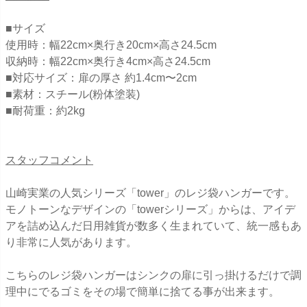
■サイズ
使用時：幅22cm×奥行き20cm×高さ24.5cm
収納時：幅22cm×奥行き4cm×高さ24.5cm
■対応サイズ：扉の厚さ 約1.4cm〜2cm
■素材：スチール(粉体塗装)
■耐荷重：約2kg
スタッフコメント
山崎実業の人気シリーズ「tower」のレジ袋ハンガーです。
モノトーンなデザインの「towerシリーズ」からは、アイデ
アを詰め込んだ日用雑貨が数多く生まれていて、統一感もあ
り非常に人気があります。
こちらのレジ袋ハンガーはシンクの扉に引っ掛けるだけで調
理中にでるゴミをその場で簡単に捨てる事が出来ます。