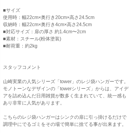
■サイズ
使用時：幅22cm×奥行き20cm×高さ24.5cm
収納時：幅22cm×奥行き4cm×高さ24.5cm
■対応サイズ：扉の厚さ 約1.4cm〜2cm
■素材：スチール(粉体塗装)
■耐荷重：約2kg
スタッフコメント
山崎実業の人気シリーズ「tower」のレジ袋ハンガーです。
モノトーンなデザインの「towerシリーズ」からは、アイデ
アを詰め込んだ日用雑貨が数多く生まれていて、統一感も
あり非常に人気があります。
こちらのレジ袋ハンガーはシンクの扉に引っ掛けるだけで
調理中にでるゴミをその場で簡単に捨てる事が出来ます。