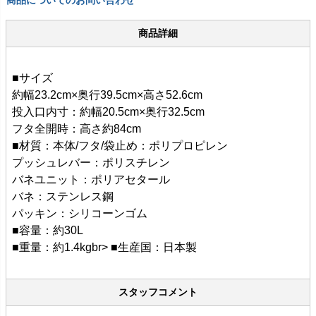
商品詳細
■サイズ
約幅23.2cm×奥行39.5cm×高さ52.6cm
投入口内寸：約幅20.5cm×奥行32.5cm
フタ全開時：高さ約84cm
■材質：本体/フタ/袋止め：ポリプロピレン
プッシュレバー：ポリスチレン
バネユニット：ポリアセタール
バネ：ステンレス鋼
パッキン：シリコーンゴム
■容量：約30L
■重量：約1.4kgbr> ■生産国：日本製
スタッフコメント