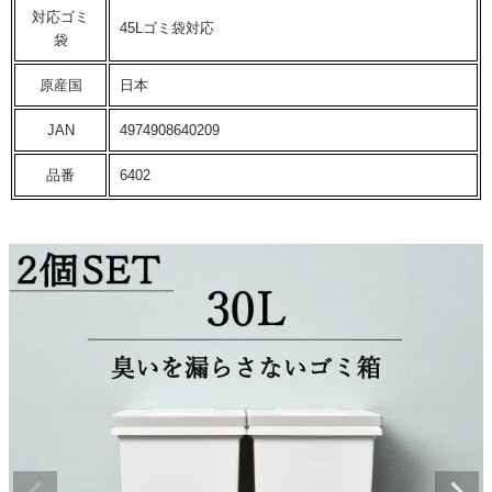
対応ゴミ
45Lゴミ袋対応
袋
原産国
日本
JAN
4974908640209
品番
6402