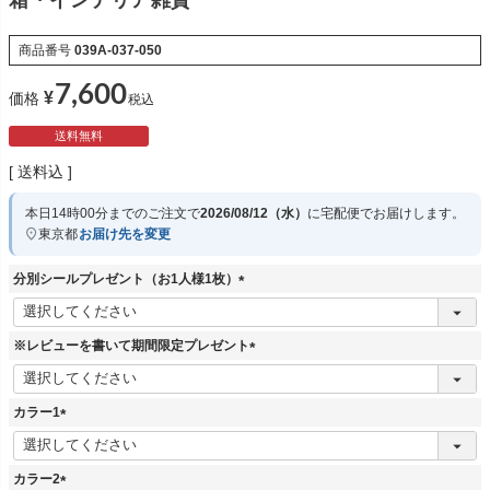
箱・インテリア雑貨
商品番号
039A-037-050
7,600
¥
価格
税込
送料無料
送料込
本日
14時00分
までのご注文で
2026/08/12（水）
に
宅配便
でお届けします。
東京都
お届け先を変更
分別シールプレゼント（お1人様1枚）
(
必
須
※レビューを書いて期間限定プレゼント
)
(
必
須
カラー1
)
(
必
須
カラー2