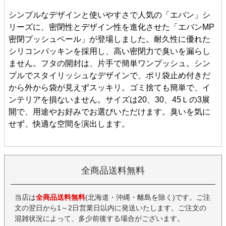
シンプルなデザインと使いやすさで人気の「エバン」シ
リーズに、密閉性とデザイン性を進化させた「エバンMP
密閉プッシュペール」が登場しました。耐久性に優れた
シリコンパッキンを採用し、高い密閉力で臭いを漏らし
ません。フタの開封は、片手で簡単ワンプッシュ。シン
プルでスタイリッシュなデザインで、ポリ袋止め付きだ
から外から袋が見えずスッキリ。ゴミ捨ても簡単で、イ
ンテリアを損ないません。サイズは20、30、45Ｌの3展
開で、用途やお好みでお選びいただけます。臭いを気に
せず、快適な空間を演出します。
全商品送料無料
当店は
全商品送料無料
(北海道・沖縄・離島を除く)です。ご注
文の翌日から1～2日営業日以内に発送いたします。ご注文の
混雑状況によって、多少前後する場合がございます。