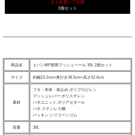
まとめ買いでお得
3個セット
商品名
エバンMP密閉プッシュペール 30L 2個セット
サイズ
約幅23.2cm×奥行き39.5cm×高さ52.6cm
フタ・本体・袋止め:ポリプロピレン
プッシュレバー:ポリスチレン
素材
バネユニット:ポリアセタール
バネ:ステンレス鋼
パッキン:シリコーンゴム
容量
30L