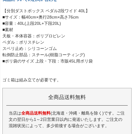
【分別ダストボックス ペダル2段ワイド 40L】
■サイズ：幅40cm×奥行28cm×高さ76cm
■容量：40L(上段20L+下段20L)
■素材
天板・本体容器：ポリプロピレン
ペダル：ポリスチレン
スベリ止め：シリコーンゴム
転倒防止部品：スチール(樹脂コーティング)
■ポリ袋のサイズ 上段・下段：市販45L用ポリ袋
ゴミ箱は組み立てが必要です。
全商品送料無料
当店は
全商品送料無料
(北海道・沖縄・離島を除く)です。ご注
文の翌日から1～2日営業日以内に発送いたします。ご注文の
混雑状況によって、多少前後する場合がございます。