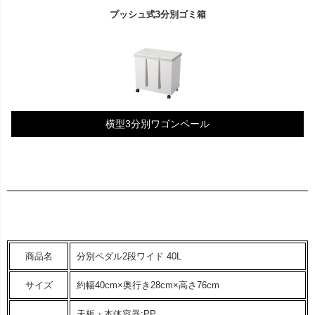
プッシュ式3分別ゴミ箱
横型3分別ワゴンペール
商品名
分別ペダル2段ワイド 40L
サイズ
約幅40cm×奥行き28cm×高さ76cm
天板・本体容器:PP