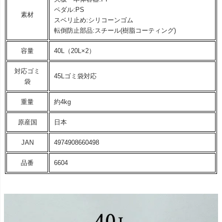
ペダル:PS
素材
スベリ止め:シリコーンゴム
転倒防止部品:スチール(樹脂コーティング)
容量
40L（20L×2）
対応ゴミ
45Lゴミ袋対応
袋
重量
約4kg
原産国
日本
JAN
4974908660498
品番
6604