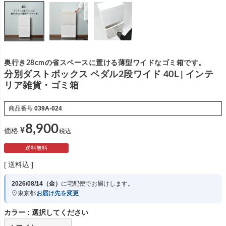
奥行き28cmの省スペースに置ける薄型ワイドなゴミ箱です。
分別ダストボックス ペダル2段ワイド 40L | インテ
リア雑貨・ゴミ箱
商品番号
039A-024
8,900
¥
価格
税込
送料無料
送料込
2026/08/14（金）
に
宅配便
でお届けします。
東京都
お届け先を変更
カラー
選択してください