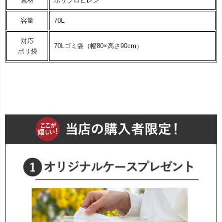
素材
ポリプロピレン
容量
70L
対応
70Lゴミ袋（幅80×高さ90cm）
ポリ袋