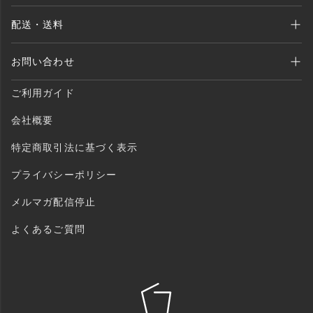
Amazon Pay、クレジットカード、代金引換、 あと払い(ペイディ)、銀行振込
配送・送料
がご利用いただけます。
全商品送料無料 （北海道・沖縄・離島を除く）
お問い合わせ
ご注文後1〜2営業日以内に発送いたします。
MAIL：shopping@monogallery.jp
ご利用ガイド
TEL：0120-155-545
会社概要
特定商取引法に基づく表示
プライバシーポリシー
メルマガ配信停止
よくあるご質問