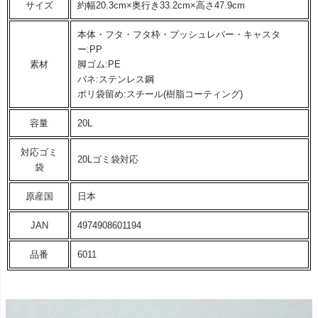
サイズ
約幅20.3cm×奥行き33.2cm×高さ47.9cm
本体・フタ・フタ枠・プッシュレバー・キャスタ
ー:PP
素材
脚ゴム:PE
バネ:ステンレス鋼
ポリ袋留め:スチール(樹脂コーティング)
容量
20L
対応ゴミ
20Lゴミ袋対応
袋
原産国
日本
JAN
4974908601194
品番
6011