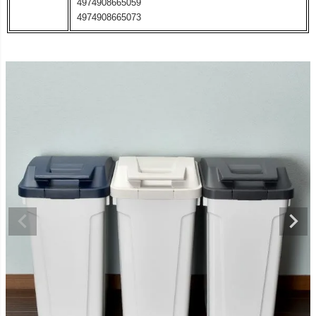
4974908665059
4974908665073