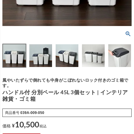
風やいたずらで倒れても中身がこぼれないロック付きのゴミ箱で
す。
ハンドル付 分別ペール 45L 3個セット | インテリア
雑貨・ゴミ箱
商品番号
039A-009-050
10,500
¥
価格
税込