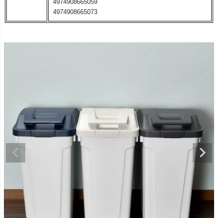
4974908665059
4974908665073