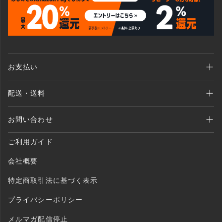
お支払い
Amazon Pay、クレジットカード、代金引換、 あと払い(ペイディ)、銀行振込
配送・送料
がご利用いただけます。
全商品送料無料 （北海道・沖縄・離島を除く）
お問い合わせ
ご注文後1〜2営業日以内に発送いたします。
MAIL：shopping@monogallery.jp
ご利用ガイド
TEL：0120-155-545
会社概要
特定商取引法に基づく表示
プライバシーポリシー
メルマガ配信停止